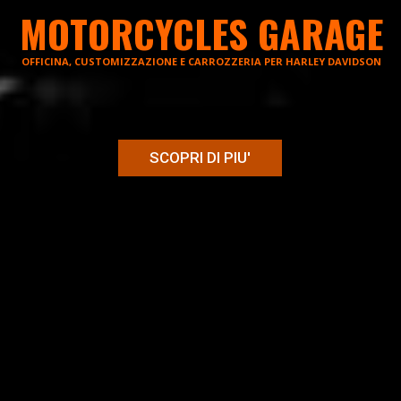
MOTORCYCLES GARAGE
MOTORCYCLES GARAGE
OFFICINA, CUSTOMIZZAZIONE E CARROZZERIA PER HARLEY DAVIDSON
OFFICINA, CUSTOMIZZAZIONE E CARROZZERIA PER HARLEY DAVIDSON
SCOPRI DI PIU'